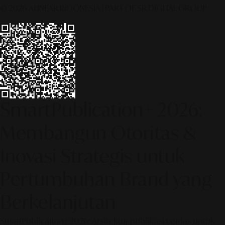
© 2026 ALINEAR INDONESIA | PART OF SR DIGITAL GROUP
SmartPublication+ 2026:
Membangun Otoritas &
Inovasi Strategis untuk
Pertumbuhan Brand yang
Berkelanjutan
SmartPublication+ 2026: Arsitektur publikasi cerdas untuk