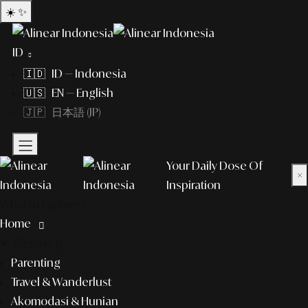
☀️
✨
ID
🇮🇩 ID — Indonesia
🇺🇸 EN — English
🇯🇵 日本語 (JP)
Your Daily Dose Of
×
Inspiration
What to explore?
Home
lifestyle
Parenting
Travel & Wanderlust
Akomodasi & Hunian