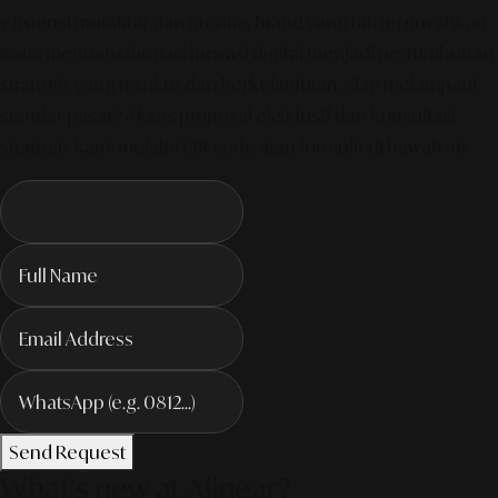
efisiensi mutakhir dan otoritas brand yang tak tergoyahkan.
Kami mentransformasi inovasi digital menjadi pertumbuhan
strategis yang terukur dan berkelanjutan. Siap melampaui
standar pasar? Akses proposal eksklusif dan konsultasi
strategis kami melalui QR code atau formulir di bawah ini.
Send Request
What's new at Alinear?