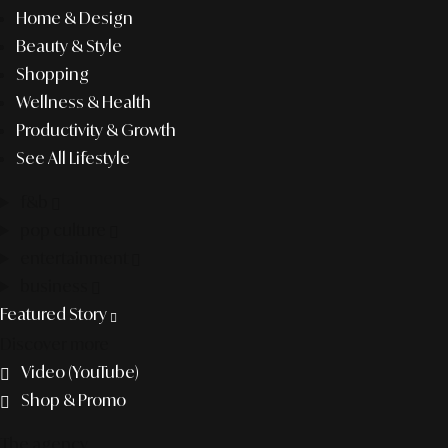
Home & Design
Beauty & Style
Shopping
Wellness & Health
Productivity & Growth
See All Lifestyle
f&b
pop culture
entertainment
business
Featured Story
Discover more
Video (YouTube)
Shop & Promo
The agency