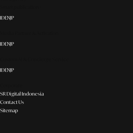
Smart publication+
ID
EN
JP
Media Partner & Activation
ID
EN
JP
Custom AI & Concierge Service
ID
EN
JP
Corporate
SR Digital Indonesia
Contact Us
Sitemap