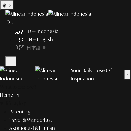
☀️
✨
ID
🇮🇩 ID — Indonesia
🇺🇸 EN — English
🇯🇵 日本語 (JP)
Your Daily Dose Of
×
Inspiration
What to explore?
Home
lifestyle
Parenting
Travel & Wanderlust
Akomodasi & Hunian