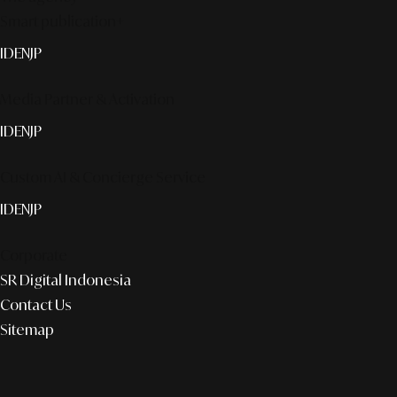
Smart publication+
ID
EN
JP
Media Partner & Activation
ID
EN
JP
Custom AI & Concierge Service
ID
EN
JP
Corporate
SR Digital Indonesia
Contact Us
Sitemap