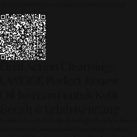
© 2026 ALINEAR INDONESIA | PART OF SR DIGITAL GROUP
Dual Action Cleansing:
LANEIGE Perfect Renew
Oil-to-Foam untuk Kulit
Bersih & Lebih Kencang
Sederhanakan ritual double cleansing Anda dengan inovasi
Oil-to-Foam yang mampu meluruhkan makeup sekaligus