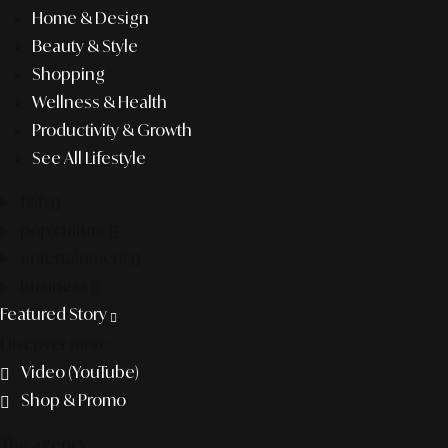
Home & Design
Beauty & Style
Shopping
Wellness & Health
Productivity & Growth
See All Lifestyle
f&b
pop culture
entertainment
business
Featured Story
Discover more
Video (YouTube)
Shop & Promo
The agency