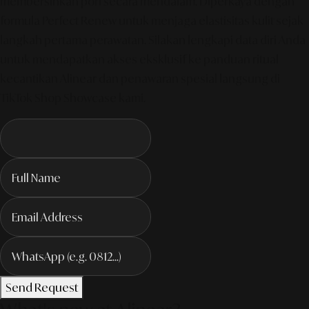
membersihkan pori secara mendalam. Diperkaya dengan
formula Perfect Renew untuk menjaga elastisitas kulit sejak
langkah pertama perawatan. Silakan lengkapi data diri Anda
untuk mendapatkan akses eksklusif ke panduan ritual
kecantikan Alinear dan penawaran spesial langsung di
TikTok Shop Showcase kami.
Send Request