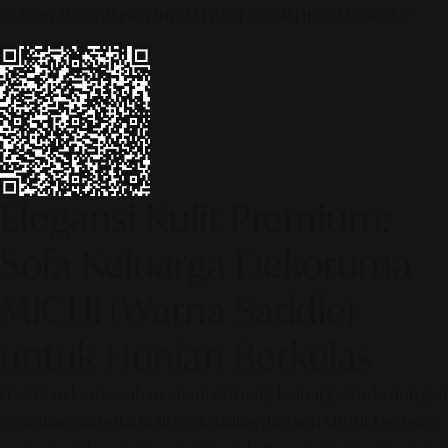
© 2026 ALINEAR INDONESIA | PART OF SR DIGITAL GROUP
Elegansi Kulit Premium:
Sofa Keluarga Dekoruma
MICHI (Warna Saddle)
untuk Hunian Berkelas
Hadirkan kemewahan abadi di ruang keluarga Anda dengan
sentuhan material kulit berkualitas dari seri MICHI. Dengan