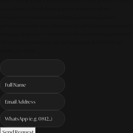
warna Saddle yang hangat dan tekstur yang lembut namun
tahan lama, sofa ini dirancang untuk memberikan
kenyamanan maksimal sekaligus kemudahan dalam
perawatan sehari-hari. Silakan lengkapi data diri Anda untuk
mendapatkan akses eksklusif ke inspirasi interior premium
Alinear dan penawaran spesial langsung di TikTok Shop
Showcase kami.
Send Request