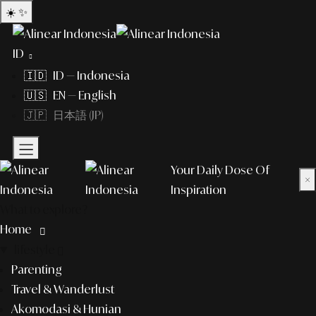
☀️
✨
ID
🇮🇩 ID — Indonesia
🇺🇸 EN — English
🇯🇵 日本語 (JP)
Your Daily Dose Of
×
Inspiration
What to explore?
Home
lifestyle
Parenting
Travel & Wanderlust
Akomodasi & Hunian