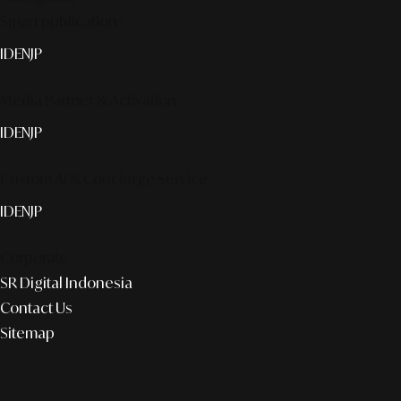
Smart publication+
ID
EN
JP
Media Partner & Activation
ID
EN
JP
Custom AI & Concierge Service
ID
EN
JP
Corporate
SR Digital Indonesia
Contact Us
Sitemap