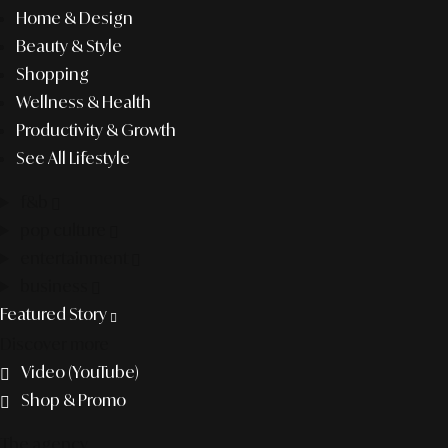
Home & Design
Beauty & Style
Shopping
Wellness & Health
Productivity & Growth
See All Lifestyle
f&b
pop culture
entertainment
business
Featured Story
Discover more
Video (YouTube)
Shop & Promo
The agency