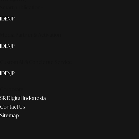
Smart publication+
ID
EN
JP
Media Partner & Activation
ID
EN
JP
Custom AI & Concierge Service
ID
EN
JP
Corporate
SR Digital Indonesia
Contact Us
Sitemap