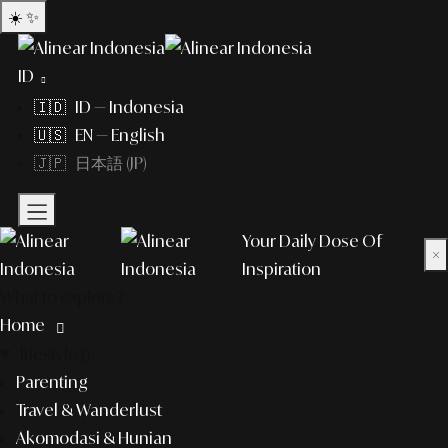
☀️
✨
ID
🇮🇩 ID — Indonesia
🇺🇸 EN — English
🇯🇵 日本語 (JP)
Your Daily Dose Of
×
Inspiration
What to explore?
Home
lifestyle
Parenting
Travel & Wanderlust
Akomodasi & Hunian