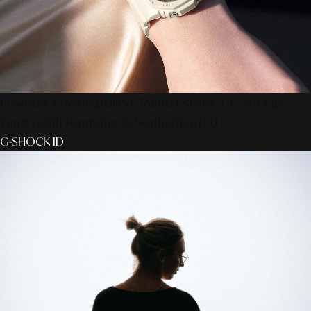
G-Shock GMA-P2100ST-7ADR: Estetika 'CasiOak'
Yang Lebih Ramping & Sophisticated
G-SHOCK ID