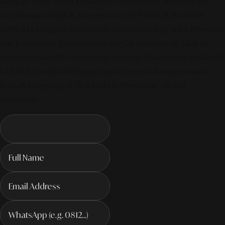
dengan Triple Sensor (Altimeter, Barometer/Termometer,
dan Kompas Digital), Rangeman GW-9400Y-1DR adalah
simbol ketangguhan sejati dengan teknologi Solar Powered
dan ketahanan guncangan yang tak tertandingi. Silakan
lengkapi data diri Anda untuk mendapatkan akses eksklusif
ke koleksi original dengan garansi resmi dan penawaran
terbaik langsung di TikTok Shop Showcase Alinear
Indonesia.