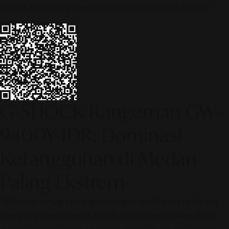
© 2026 ALINEAR INDONESIA | PART OF SR DIGITAL GROUP
G-SHOCK Rangeman GW-
9400Y-1DR: Dominasi
Ketangguhan di Medan
Paling Ekstrem
Taklukkan setiap tantangan dengan seri Master of G yang
dirancang khusus untuk kondisi paling berat. Dilengkapi