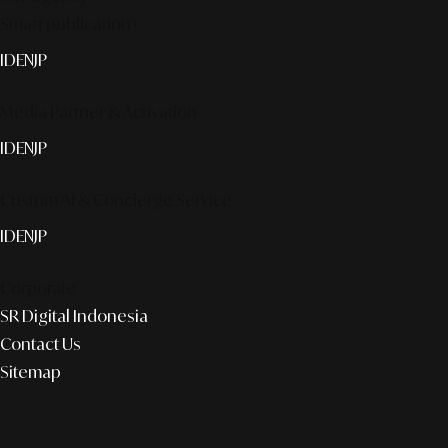
Smart publication+
ID
EN
JP
Media Partner & Activation
ID
EN
JP
Custom AI & Concierge Service
ID
EN
JP
Corporate
SR Digital Indonesia
Contact Us
Sitemap