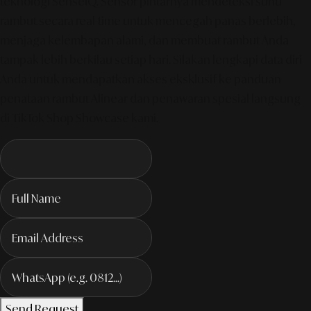
teknologi SenseIQ. Sensor pintarnya mendeteksi suhu
rambut secara real-time untuk mencegah panas berlebih,
menjaga kelembapan alami, dan membuat rambut Anda
tampak lebih berkilau setiap hari. Silakan lengkapi data diri
Anda untuk mendapatkan akses eksklusif ke panduan
penataan rambut Alinear dan penawaran spesial langsung
di TikTok Shop Showcase kami.
Send Request