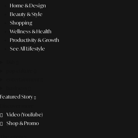
Home & Design
Beauty & Style
Shopping
Wellness & Health
Productivity & Growth
See All Lifestyle
f&b
pop culture
entertainment
business
Featured Story
Discover more
Video (YouTube)
Shop & Promo
The agency