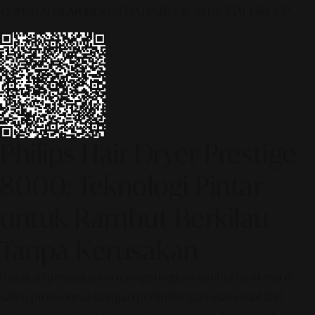
© 2026 ALINEAR INDONESIA | PART OF SR DIGITAL GROUP
Philips Hair Dryer Prestige
8000: Teknologi Pintar
untuk Rambut Berkilau
Tanpa Kerusakan
Rasakan pengalaman mengeringkan rambut layaknya di
salon profesional dengan perlindungan maksimal dari