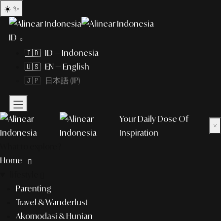
☀️
✨
ID
🇮🇩 ID — Indonesia
🇺🇸 EN — English
🇯🇵 日本語 (JP)
Your Daily Dose Of
×
Inspiration
What to explore?
Home
lifestyle
Parenting
Travel & Wanderlust
Akomodasi & Hunian