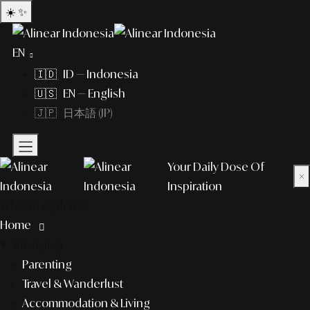
☀️
✨
EN
🇮🇩 ID — Indonesia
🇺🇸 EN — English
🇯🇵 日本語 (JP)
Your Daily Dose Of
×
Inspiration
What to explore?
Home
lifestyle
Parenting
Travel & Wanderlust
Accommodation & Living