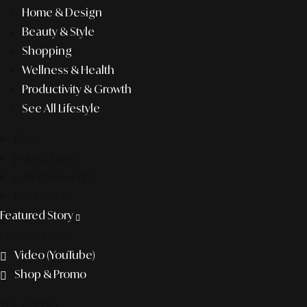
Home & Design
Beauty & Style
Shopping
Wellness & Health
Productivity & Growth
See All Lifestyle
f&b
pop culture
entertainment
business
Featured Story
Discover more
Video (YouTube)
Shop & Promo
The agency