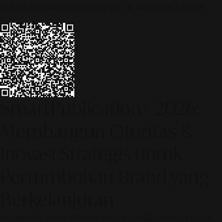
© 2026 ALINEAR INDONESIA | PART OF SR DIGITAL GROUP
SmartPublication+ 2026:
Membangun Otoritas &
Inovasi Strategis untuk
Pertumbuhan Brand yang
Berkelanjutan
SmartPublication+ 2026: Arsitektur publikasi cerdas untuk