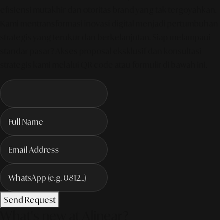
efisiensi mutakhir dan otoritas brand yang tak tergoyahkan.
Kami mentransformasi inovasi digital menjadi pertumbuhan
strategis yang terukur dan berkelanjutan. Siap melampaui
standar pasar? Akses proposal eksklusif dan konsultasi
strategis kami melalui QR code atau formulir di bawah ini.
Send Request
What's new at Alinear?