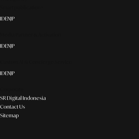
Smart publication+
ID
EN
JP
Media Partner & Activation
ID
EN
JP
Custom AI & Concierge Service
ID
EN
JP
Corporate
SR Digital Indonesia
Contact Us
Sitemap