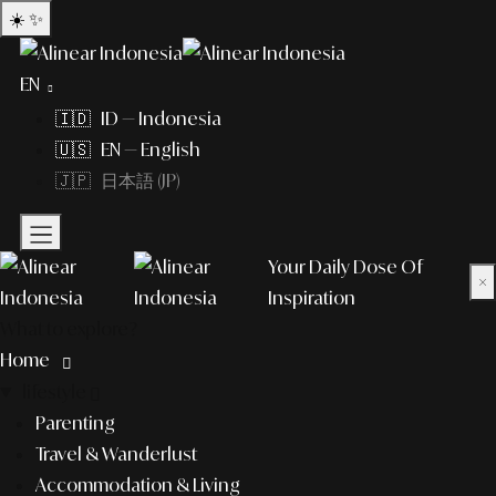
☀️
✨
EN
🇮🇩 ID — Indonesia
🇺🇸 EN — English
🇯🇵 日本語 (JP)
Your Daily Dose Of
×
Inspiration
What to explore?
Home
lifestyle
Parenting
Travel & Wanderlust
Accommodation & Living