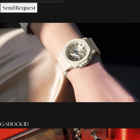
Send Request
What's new at Alinear?
G-Shock GMA-P2100ST-7ADR: Estetika 'CasiOak'
Yang Lebih Ramping & Sophisticated
G-SHOCK ID