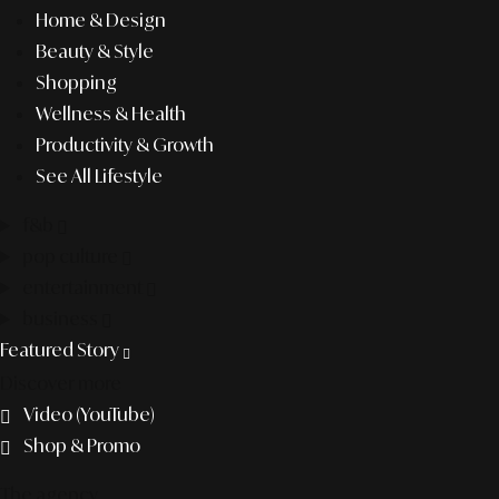
Home & Design
Beauty & Style
Shopping
Wellness & Health
Productivity & Growth
See All Lifestyle
f&b
pop culture
entertainment
business
Featured Story
Discover more
Video (YouTube)
Shop & Promo
The agency