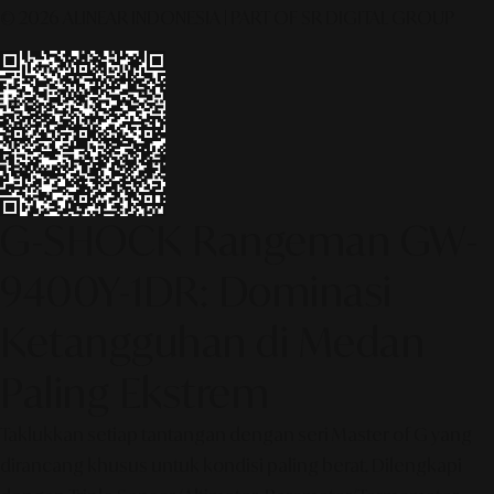
© 2026 ALINEAR INDONESIA | PART OF SR DIGITAL GROUP
G-SHOCK Rangeman GW-
9400Y-1DR: Dominasi
Ketangguhan di Medan
Paling Ekstrem
Taklukkan setiap tantangan dengan seri Master of G yang
dirancang khusus untuk kondisi paling berat. Dilengkapi