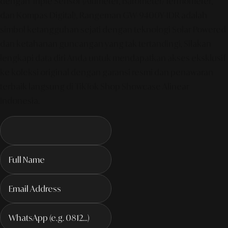
dengan Triple Sensor (Altimeter, Barometer/Termometer,
dan Kompas Digital), Rangeman GW-9400Y-1DR adalah
simbol ketangguhan sejati dengan teknologi Solar Powered
dan ketahanan guncangan yang tak tertandingi. Silakan
lengkapi data diri Anda untuk mendapatkan akses eksklusif
ke koleksi original dengan garansi resmi dan penawaran
terbaik langsung di TikTok Shop Showcase Alinear
Indonesia.