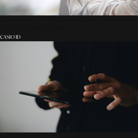
Casio A168XESG-9ADF Original - Jam Tangan Digital
Unisex Gold Vintage Style
CASIO ID
SmartPublication+ 2026: Membangun Otoritas &