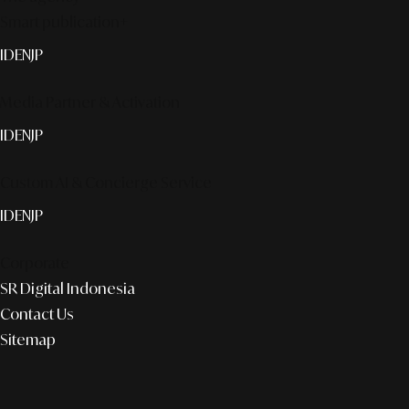
Smart publication+
ID
EN
JP
Media Partner & Activation
ID
EN
JP
Custom AI & Concierge Service
ID
EN
JP
Corporate
SR Digital Indonesia
Contact Us
Sitemap