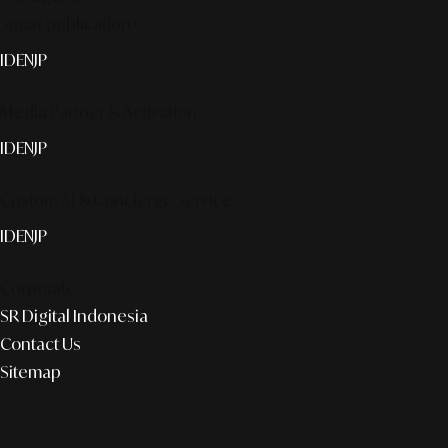
Smart publication+
ID
EN
JP
Media Partner & Activation
ID
EN
JP
Custom AI & Concierge Service
ID
EN
JP
Corporate
SR Digital Indonesia
Contact Us
Sitemap