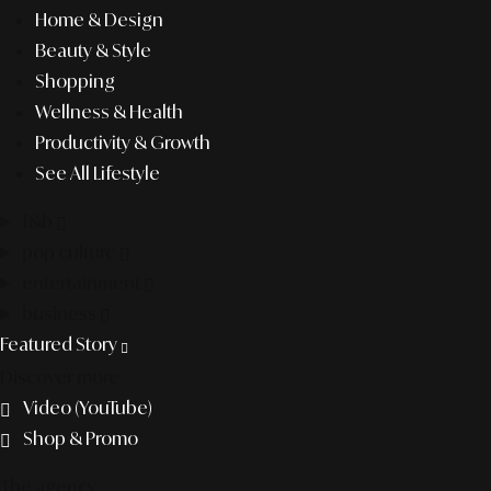
Home & Design
Beauty & Style
Shopping
Wellness & Health
Productivity & Growth
See All Lifestyle
f&b
pop culture
entertainment
business
Featured Story
Discover more
Video (YouTube)
Shop & Promo
The agency