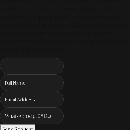
teknologi SenseIQ. Sensor pintarnya mendeteksi suhu
rambut secara real-time untuk mencegah panas berlebih,
menjaga kelembapan alami, dan membuat rambut Anda
tampak lebih berkilau setiap hari. Silakan lengkapi data diri
Anda untuk mendapatkan akses eksklusif ke panduan
penataan rambut Alinear dan penawaran spesial langsung
di TikTok Shop Showcase kami.
Send Request