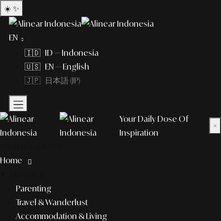
☀️
✨
EN
🇮🇩 ID — Indonesia
🇺🇸 EN — English
🇯🇵 日本語 (JP)
Your Daily Dose Of
×
Inspiration
What to explore?
Home
lifestyle
Parenting
Travel & Wanderlust
Accommodation & Living