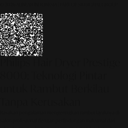
© 2026 ALINEAR INDONESIA | PART OF SR DIGITAL GROUP
Philips Hair Dryer Prestige
8000: Teknologi Pintar
untuk Rambut Berkilau
Tanpa Kerusakan
Rasakan pengalaman mengeringkan rambut layaknya di
salon profesional dengan perlindungan maksimal dari