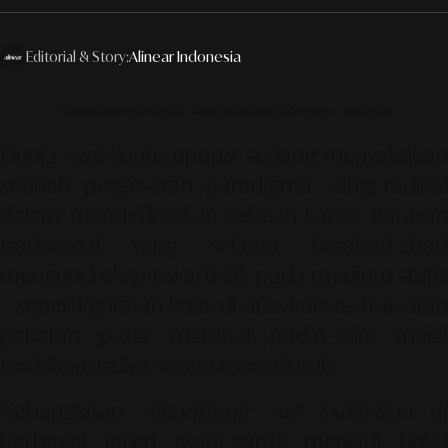
Editorial & Story:
Alinear Indonesia
Photo source by SR Digital - Alinear Indonesia (Adobe FireFly – Gemini AI)
Dunia seni kontemporer sedang menyaksikan
sebuah pergeseran paradigma yang radikal
dalam mendefinisikan sebuah karya. Batasan
tradisional yang selama berabad-abad
mengunci ekspresi artistik pada medium statis
—seperti guratan kuas di atas kanvas fisik atau
pahatan pada material padat—kini mulai
terdekonstruksi secara menyeluruh.
Kebangkitan
Algorithmic Art Exhibition
di
berbagai galeri avant-garde menjadi bukti