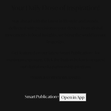
Your Daily Dose
of Inspiration!
Stay ahead with the latest in lifestyle and trends,
delivered with precision to your device. From global
movements to local insights, we bring the world to your
fingertips.
Get featured on our latest Smart Publication+ for
maximum exposure.
Click the button below to request
our digital media partnership program.
*TERMS & CONDITIONS APPLIED.
Smart Publication+
Open in App