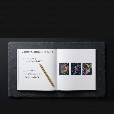
meresponsnya dengan keindahan visual yang
organik, pertanyaan mengenai hakikat asli dari
kreativitas dan penciptaan seni menjadi
semakin relevan untuk dikaji ulang.
Photo source by SR Digital - Alinear Indonesia (Adobe FireFly – Gemini AI)