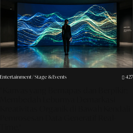
Entertainment
/ Stage & Events
427
"Kanvas yang Bernapas dan Berpikir:
Membedah Leburnya Demarkasi
Kreativitas Organik di Bawah Kendali
Pemrosesan Data Generatif Real-
Time."