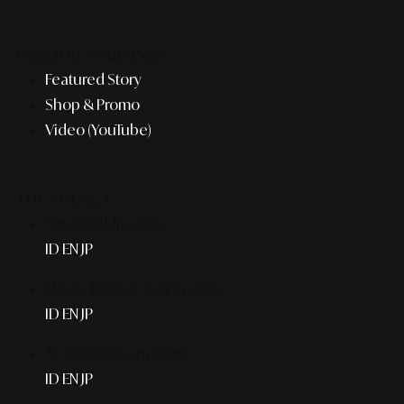
Recently #MustSee
Featured Story
Shop & Promo
Video (YouTube)
THE AGENCY
Smart Publication+
ID
EN
JP
Media Partner & Activation
ID
EN
JP
AI Agent & Concierge
ID
EN
JP