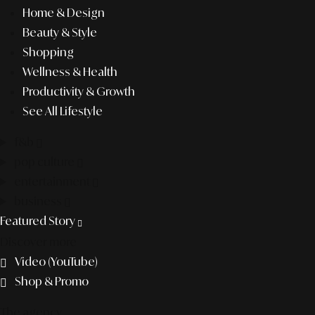
Home & Design
Beauty & Style
Shopping
Wellness & Health
Productivity & Growth
See All Lifestyle
f&b
pop culture
entertainment
business
Featured Story
Discover more
Video (YouTube)
Shop & Promo
The agency