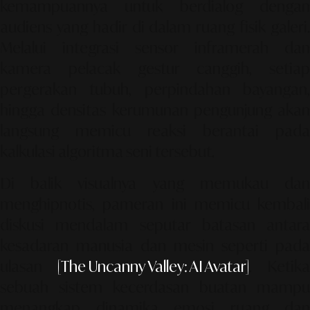
kemampuannya untuk berdialog dengan
audiens yang hadir di dalam ruang fisik galeri.
Melalui integrasi sensor inframerah dan
kamera pelacak gestur canggih, setiap
pergerakan tubuh, perpindahan bayangan,
hingga densitas kerumunan pengunjung akan
langsung memicu reaksi berantai pada
kalkulasi algoritma seni tersebut.
Di balik visualnya yang memukau dan
menghipnotis, pameran ini memicu kembali
diskusi mendalam seputar batasan antara
kesadaran manusia dan mesin seperti pada
ulasan
[The Uncanny Valley: AI Avatar]
. Ketika
sebuah sistem kecerdasan buatan mampu
menangkap dinamika emosi ruang dan