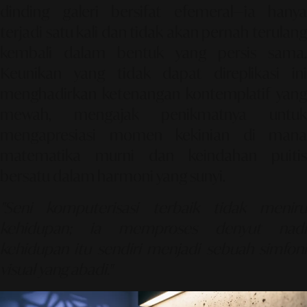
dinding galeri bersifat efemeral—ia hanya
terjadi satu kali dan tidak akan pernah terulang
kembali dalam bentuk yang persis sama.
Keunikan yang tidak dapat direplikasi ini
menghadirkan ketenangan kontemplatif yang
mewah, mengajak penikmatnya untuk
mengapresiasi momen kekinian di mana
matematika murni dan keindahan puitis
bersatu dalam harmoni yang sunyi.
"Seni komputerisasi terbaik tidak meniru
kehidupan; ia memproses denyut nadi
kehidupan itu sendiri menjadi sebuah simfoni
visual yang abadi."