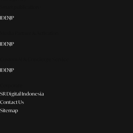
Smart publication+
ID
EN
JP
Media Partner & Activation
ID
EN
JP
Custom AI & Concierge Service
ID
EN
JP
Corporate
SR Digital Indonesia
Contact Us
Sitemap