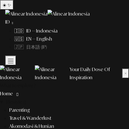
☀️
✨
ID
🇮🇩 ID — Indonesia
🇺🇸 EN — English
🇯🇵 日本語 (JP)
Your Daily Dose Of
×
Inspiration
What to explore?
Home
lifestyle
Parenting
Travel & Wanderlust
Akomodasi & Hunian