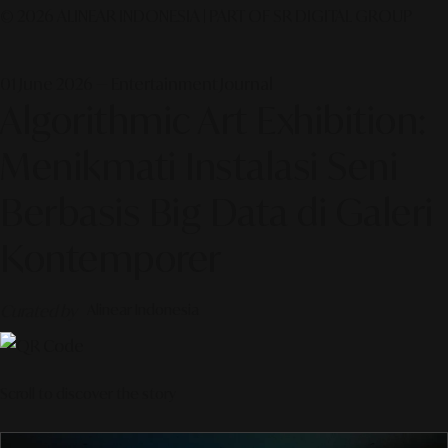
© 2026 ALINEAR INDONESIA | PART OF SR DIGITAL GROUP
01 June 2026 — Entertainment Journal
Algorithmic Art Exhibition:
Menikmati Instalasi Seni
Berbasis Big Data di Galeri
Kontemporer
Curated by
Alinear Indonesia
Scroll to discover the story