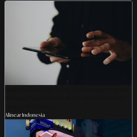
SmartPublication+ 2026: Membangun Otoritas
& Inovasi Strategis Untuk Pertumbuhan Brand
Yang Berkelanjutan
Alinear Indonesia