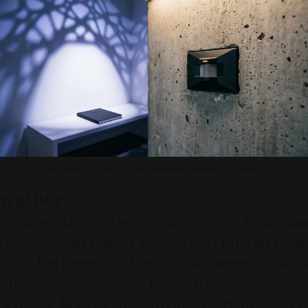
Photo source by SR Digital - Alinear Indonesia (Adobe FireFly – Gemini AI)
WRAP-UP!
Kebangkitan
Algorithmic Art Exhibitio
menegaskan bahwa kecerdasan buatan tidak
lagi berfungsi sebatas instrumen utilitas
efisiensi, melainkan telah melangkah jauh
sebagai kolaborator artistik di ruang galeri