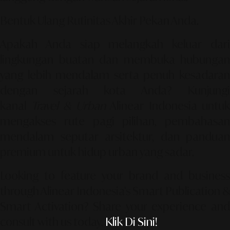
Bentuk Ulang Rutinitas Akhir Pekan Anda.
Apakah Anda siap melangkah keluar dari
lingkungan buatan dan membuka hubungan
yang lebih mendalam serta penuh kesadaran
dengan sejarah kota Anda? Kunjungi
kanal
Travel & Urban
Alinear Indonesia untuk
mengakses rute pagi pilihan, pembahasan
mendalam seputar arsitektur, dan panduan
premium untuk hidup urban yang sadar.
Looking to feature your brand and business
through Alinear Indonesia’s Smart Publication &
Smart Activation?
Share your experience an
consult with us today.
Klik Di Sini!