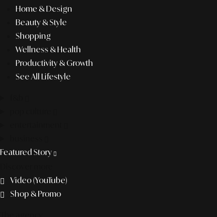
Home & Design
Beauty & Style
Shopping
Wellness & Health
Productivity & Growth
See All Lifestyle
f&b
pop culture
entertainment
business
Featured Story
Discover more
Video (YouTube)
Shop & Promo
The agency