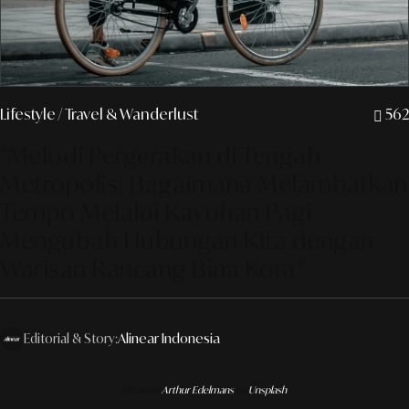
Lifestyle
/ Travel & Wanderlust
562
"Melodi Pergerakan di Tengah
Metropolis: Bagaimana Melambatkan
Tempo Melalui Kayuhan Pagi
Mengubah Hubungan Kita dengan
Warisan Rancang Bina Kota."
Editorial & Story:
Alinear Indonesia
Photo by
Arthur Edelmans
on
Unsplash