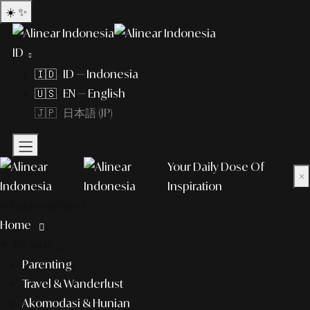
☀️
✨
ID
🇮🇩 ID — Indonesia
🇺🇸 EN — English
🇯🇵 日本語 (JP)
Your Daily Dose Of
×
Inspiration
What to explore?
Home
lifestyle
Parenting
Travel & Wanderlust
Akomodasi & Hunian