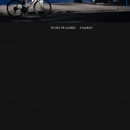
Photo by
Wesley Mc Lachlan
on
Unsplash
WRAP-UP!
Kerangka kerja
City Cycling Guides
menyediakan alternatif yang elegan dan sangat
efisien dibandingkan hiburan komersial dalam
ruang yang konvensional. Dengan
memprioritaskan mikro-mobilitas yang penuh
kesadaran dan apresiasi arsitektur, masyarakat
urban dapat membuka sumber kebugaran fisik
yang memulihkan, mendukung keberlanjutan
kota, dan menumbuhkan hubungan yang
langgeng dengan warisan sejarah lokal.