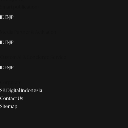
Smart publication+
ID
EN
JP
Media Partner & Activation
ID
EN
JP
Custom AI & Concierge Service
ID
EN
JP
Corporate
SR Digital Indonesia
Contact Us
Sitemap