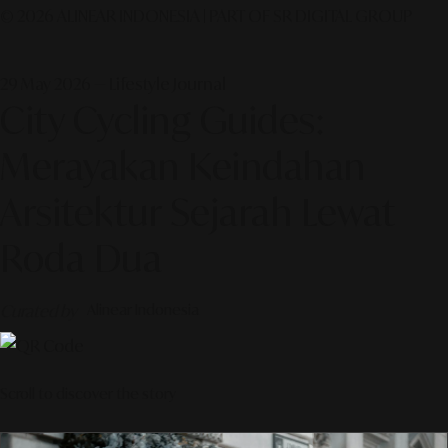
© 2026 ALINEAR INDONESIA | PART OF SR DIGITAL GROUP
29 May 2026 — Lifestyle Journal
City Cycling Guides:
Merayakan Keindahan
Arsitektur Sejarah Lewat
Roda Dua
Curated by
Alinear Indonesia
Scroll to discover the story