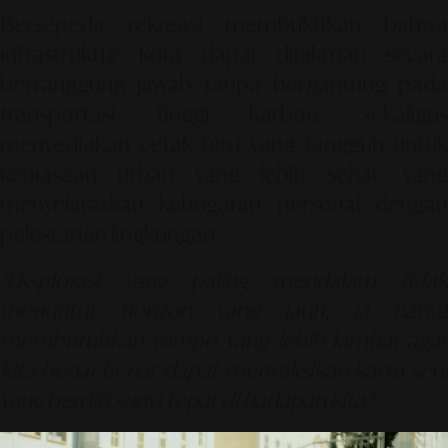
Bersepeda rekreasi membuktikan bahwa
infrastruktur kota dapat dinikmati secara
bertanggung jawab tanpa bergantung pada
transportasi tinggi karbon, sekaligus
menyediakan cetak biru yang tangguh untuk
kebiasaan urban yang lebih sehat, yang
menyelaraskan kebugaran personal dengan
pelestarian lingkungan.
"Eksplorasi yang paling mendalam tidak
menuntut horizon yang jauh; ia hanya
membutuhkan tempo yang lebih lambat agar
kita benar-benar dapat menyaksikan karya seni
yang berdiri sunyi tepat di hadapan kita."