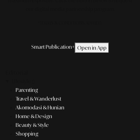
maximum exposure.
Click the button below to request
our digital media partnership program.
*TERMS & CONDITIONS APPLIED.
Smart Publication+
Open in App
Editorial
Lifestyle
Parenting
Travel & Wanderlust
Akomodasi & Hunian
Home & Design
Beauty & Style
Shopping