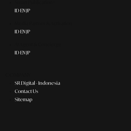
Smart Publication+
ID
EN
JP
Media Partner & Activation
ID
EN
JP
AI Agent & Concierge
ID
EN
JP
COMPANY
SR Digital - Indonesia
Contact Us
Sitemap