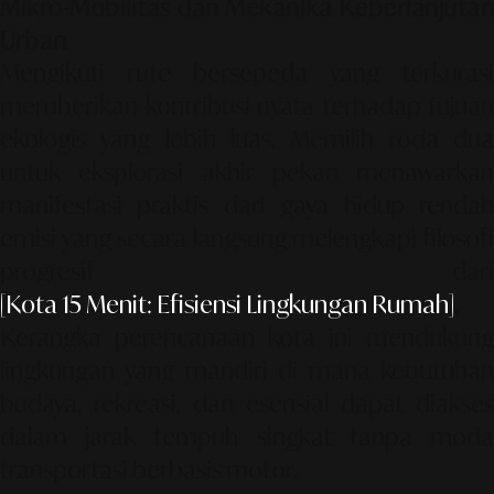
Mikro-Mobilitas dan Mekanika Keberlanjutan
Urban
Mengikuti rute bersepeda yang terkurasi
memberikan kontribusi nyata terhadap tujuan
ekologis yang lebih luas. Memilih roda dua
untuk eksplorasi akhir pekan menawarkan
manifestasi praktis dari gaya hidup rendah
emisi yang secara langsung melengkapi filosofi
progresif dari
[Kota 15 Menit: Efisiensi Lingkungan Rumah]
.
Kerangka perencanaan kota ini mendukung
lingkungan yang mandiri di mana kebutuhan
budaya, rekreasi, dan esensial dapat diakses
dalam jarak tempuh singkat tanpa moda
transportasi berbasis motor.