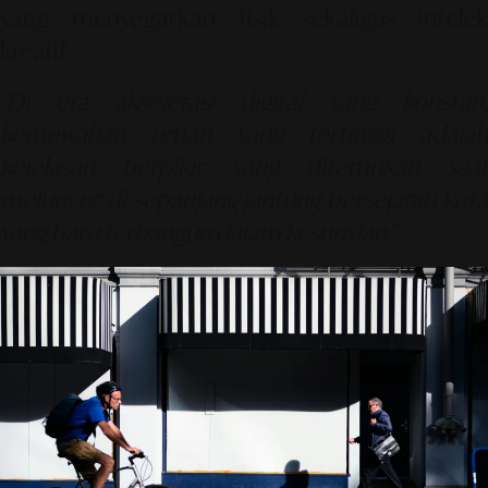
yang menyegarkan fisik sekaligus intelek
kreatif.
"Di era akselerasi digital yang konstan,
kemewahan urban yang tertinggi adalah
kejelasan berpikir yang ditemukan saat
meluncur di sepanjang jantung bersejarah kota
yang baru terbangun dalam kesunyian."