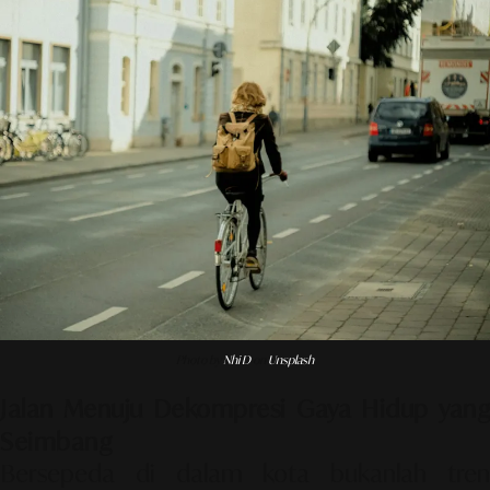
Photo by
Nhi D
on
Unsplash
Jalan Menuju Dekompresi Gaya Hidup yang
Seimbang
Bersepeda di dalam kota bukanlah tren