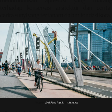
menumbuhkan apresiasi yang matang
terhadap konservasi arsitektur dan cerita-
cerita sunyi yang tertanam dalam fondasi kota.
Photo by
Eryk Piotr Munk
on
Unsplash