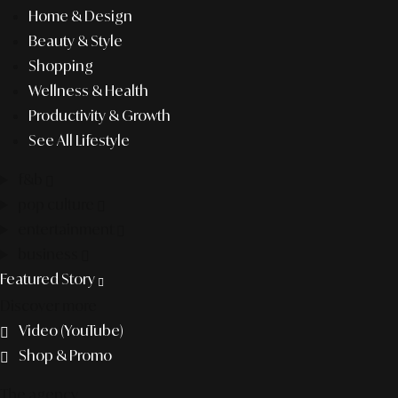
Home & Design
Beauty & Style
Shopping
Wellness & Health
Productivity & Growth
See All Lifestyle
f&b
pop culture
entertainment
business
Featured Story
Discover more
Video (YouTube)
Shop & Promo
The agency