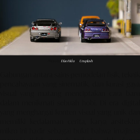
Photo by
Đào Hiếu
on
Unsplash
Gabungan antara sains pemodelan fisik, teknik
pencahayaan yang sinematik, dan kurasi gaya
visual yang matang menciptakan cara baru
dalam menikmati sebuah hobi. Di era digital
yang menghargai konten visual yang unik dan
memiliki kedalaman cerita, karya arsitektur
mikro ini hadir sebagai bukti bahwa imajinasi