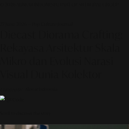
© 2026 ALINEAR INDONESIA | PART OF SR DIGITAL GROUP
27 June 2026 — Pop Culture Journal
Diecast Diorama Crafting:
Rekayasa Arsitektur Skala
Mikro dan Evolusi Narasi
Visual Dunia Kolektor
Curated by
Alinear Indonesia
Scroll to discover the story