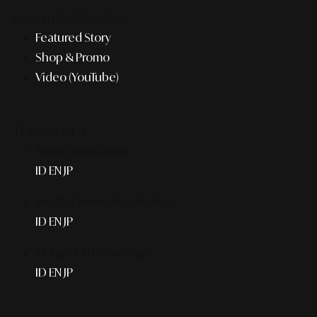
Recently #MustSee
Featured Story
Shop & Promo
Video (YouTube)
THE AGENCY
Smart Publication+
ID
EN
JP
Media Partner & Activation
ID
EN
JP
AI Agent & Concierge
ID
EN
JP