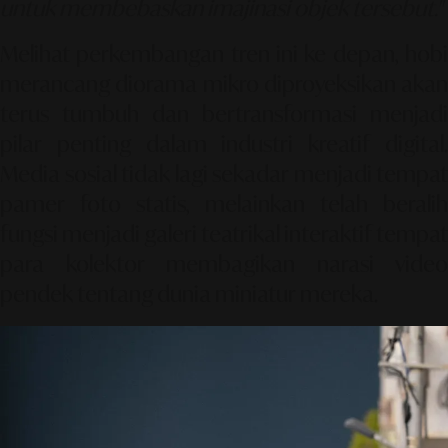
untuk membebaskan imajinasi objek tersebut."
Melihat perkembangan tren ini ke depan, hobi
merancang diorama mikro diproyeksikan akan
terus tumbuh dan bertransformasi menjadi
pilar penting dalam industri kreatif digital.
Media sosial tidak lagi sekadar menjadi tempat
pamer foto statis, melainkan telah beralih
fungsi menjadi galeri teatrikal interaktif tempat
para kolektor membagikan narasi video
pendek tentang dunia miniatur mereka.