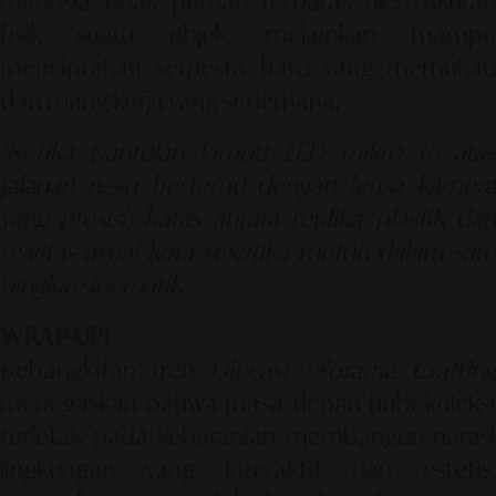
manusia tidak pernah terbatas oleh ukuran
fisik suatu objek, melainkan mampu
menciptakan semesta baru yang memukau
dari ruang kerja yang sederhana.
"Ketika pantulan lampu LED mikro di atas
jalanan resin bertemu dengan lensa kamera
yang presisi, batas antara replika plastik dan
realitas aspal kota seketika runtuh dalam satu
bingkai sinematik."
WRAP-UP!
Kebangkitan tren
Diecast Diorama Crafting
menegaskan bahwa masa depan hobi koleksi
terletak pada keberanian membangun narasi
lingkungan yang interaktif dan estetis.