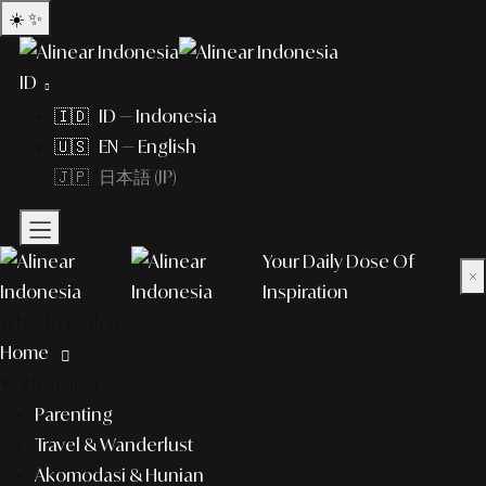
☀️
✨
ID
🇮🇩 ID — Indonesia
🇺🇸 EN — English
🇯🇵 日本語 (JP)
Your Daily Dose Of
×
Inspiration
What to explore?
Home
lifestyle
Parenting
Travel & Wanderlust
Akomodasi & Hunian