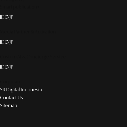
Smart publication+
ID
EN
JP
Media Partner & Activation
ID
EN
JP
Custom AI & Concierge Service
ID
EN
JP
Corporate
SR Digital Indonesia
Contact Us
Sitemap