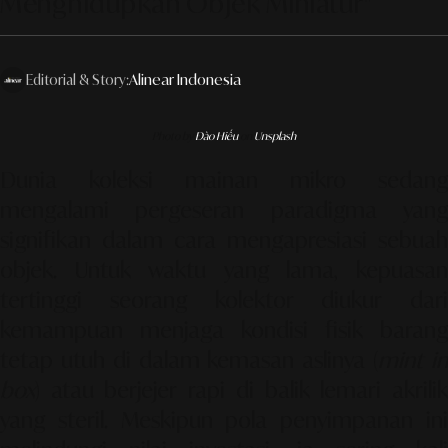
Menghidupkan Objek Miniatur"
Editorial & Story:
Alinear Indonesia
Photo by
Đào Hiếu
on
Unsplash
Dunia koleksi mainan mikro sedang
mengalami pergeseran paradigma yang
signifikan dalam cara mengapresiasi sebuah
objek. Untuk waktu yang lama, kepuasan
tertinggi seorang kolektor diukur dari
kemampuan menjaga kondisi fisik barang
tetap utuh di dalam kemasan aslinya (
mint i
box
) atau berjejer rapi di balik lemari akrilik
yang steril. Meskipun pola penyimpanan ini