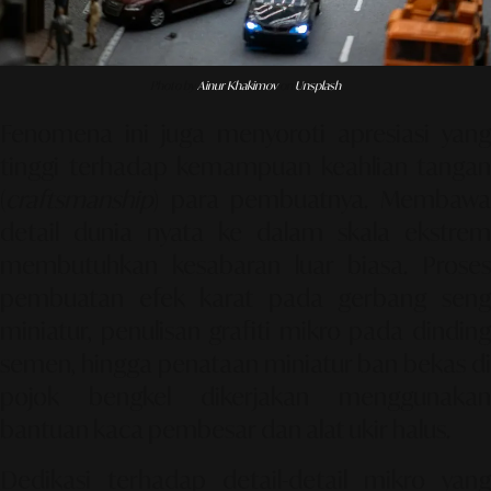
Photo by
Ainur Khakimov
on
Unsplash
Fenomena ini juga menyoroti apresiasi yang
tinggi terhadap kemampuan keahlian tangan
(
craftsmanship
) para pembuatnya. Membawa
detail dunia nyata ke dalam skala ekstrem
membutuhkan kesabaran luar biasa. Proses
pembuatan efek karat pada gerbang seng
miniatur, penulisan grafiti mikro pada dinding
semen, hingga penataan miniatur ban bekas di
pojok bengkel dikerjakan menggunakan
bantuan kaca pembesar dan alat ukir halus.
Dedikasi terhadap detail-detail mikro yang