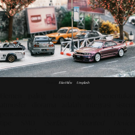
Photo by
Đào Hiếu
on
Unsplash
Elemen paling krusial yang menentukan
atmosfer diorama adalah integrasi sistem
pencahayaan. Penggunaan lampu LED mikro
tipe SMD (
Surface Mounted Device
)
memungkinkan pengrajin menyembunyikan