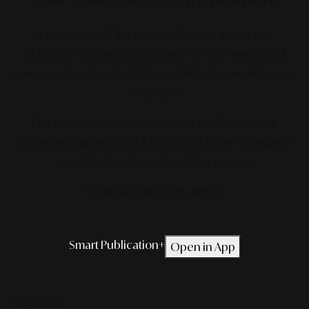
Stay ahead with the latest in lifestyle and trends,
delivered with precision to your device. From global
movements to local insights, we bring the world to your
fingertips.
Get featured on our latest Smart Publication+ for
maximum exposure.
Click the button below to request
our digital media partnership program.
*TERMS & CONDITIONS APPLIED.
Smart Publication+
Open in App
Editorial