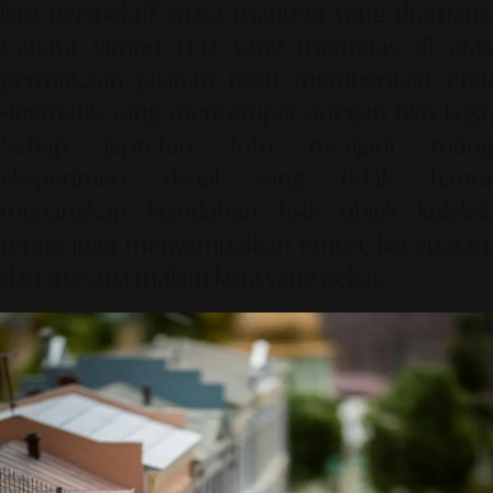
ilusi perspektif mata manusia yang dramatis.
Cahaya lampu LED yang membias di atas
permukaan jalanan resin memberikan efek
sinematik yang menyerupai adegan film laga.
Setiap jepretan foto menjadi ruang
eksperimen visual yang tidak hanya
menangkap keindahan fisik objek koleksi,
tetapi juga menyampaikan emosi, kecepatan,
dan suasana malam kota yang pekat.