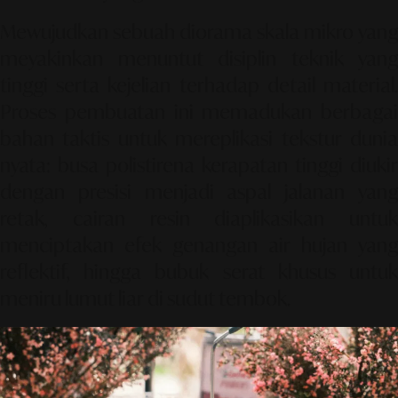
Mewujudkan sebuah diorama skala mikro yang
meyakinkan menuntut disiplin teknik yang
tinggi serta kejelian terhadap detail material.
Proses pembuatan ini memadukan berbagai
bahan taktis untuk mereplikasi tekstur dunia
nyata: busa polistirena kerapatan tinggi diukir
dengan presisi menjadi aspal jalanan yang
retak, cairan resin diaplikasikan untuk
menciptakan efek genangan air hujan yang
reflektif, hingga bubuk serat khusus untuk
meniru lumut liar di sudut tembok.