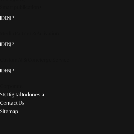
Smart publication+
ID
EN
JP
Media Partner & Activation
ID
EN
JP
Custom AI & Concierge Service
ID
EN
JP
Corporate
SR Digital Indonesia
Contact Us
Sitemap