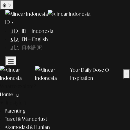
☀️
✨
ID
🇮🇩 ID — Indonesia
🇺🇸 EN — English
🇯🇵 日本語 (JP)
Your Daily Dose Of
×
Inspiration
What to explore?
Home
lifestyle
Parenting
Travel & Wanderlust
Akomodasi & Hunian