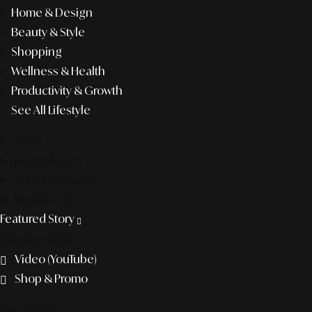
Home & Design
Beauty & Style
Shopping
Wellness & Health
Productivity & Growth
See All Lifestyle
f&b
pop culture
entertainment
business
Featured Story
Discover more
Video (YouTube)
Shop & Promo
The agency