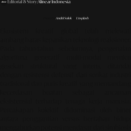
Editorial & Story:
Alinear Indonesia
Photo by
Andrii Solok
on
Unsplash
Ekosistem kreatif global telah melewati
ambang batas kepanikan teknologi reaksioner.
Pada tahun-tahun sebelumnya, pengenalan
algoritma generatif multi-modal memicu
gesekan struktural yang intens, ditandai
dengan resistensi defensif dari serikat industri
tradisional dan puris kreatif yang memandang
kecerdasan buatan sebagai ancaman
eksistensial terhadap tenaga kerja manusia.
Percakapan kolektif didominasi oleh biner
antara penggantian versus bertahan hidup,
mengaburkan potensi mendasar dari simbiosis