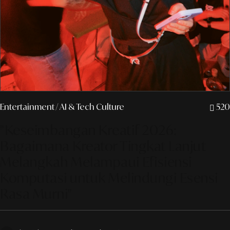
Entertainment
/ AI & Tech Culture
520
"Keseimbangan Kreatif 2026:
Bagaimana Kreator Tingkat Lanjut
Melangkah Melampaui Efisiensi
Komputasi untuk Melindungi Esensi
Rasa Murni"