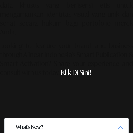
data khusus yang berlisensi etis untuk
mengamankan identitas visual yang unik dan
sehat secara hukum bagi portofolio merek
Anda.
Looking to feature your brand and business
through Alinear Indonesia’s Smart Publication &
Smart Activation?
Share your experience an
consult with us today.
Klik Di Sini!
What's New?