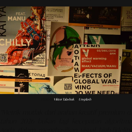
Photo by
Viktor Talashuk
on
Unsplash
"Metrik mutlak dari arahan kreatif premium di
tahun 2026 bukan lagi kecepatan algoritma
Anda dalam menghasilkan visual high-fidelity,