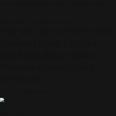
© 2026 ALINEAR INDONESIA | PART OF SR DIGITAL GROUP
29 June 2026 — Entertainment Journal
The Next Gen of AI Society:
Kalibrasi Etika, Estetika,
dan Kedaulatan Intuisi
Manusia dalam Media
Generatif
Curated by
Alinear Indonesia
Scroll to discover the story