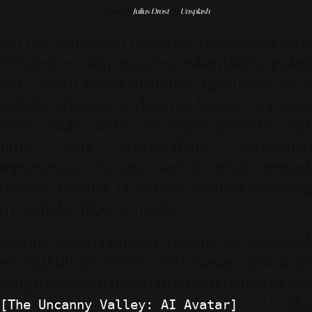
Photo by
Julius Drost
on
Unsplash
Inti dari tantangan psikologis masyarakat yang
terintegrasi ini memanifestasikan dirinya paling
jelas dalam ranah identitas digital dan aktor
sintetis virtual yang dinamis. Karena alur kerja
video multi-modal mencapai generasi real-
time yang foto-realistis, penerapan
representasi manusia sintetis telah menjadi
operasi standar di seluruh industri branding
mewah dan hiburan media.
Namun, kesempurnaan mekanis ini sering kali
mengaktifkan sistem pertahanan psikologis
yang mendalam dalam diri konsumen manusia
. Ketika
[The Uncanny Valley: AI Avatar]