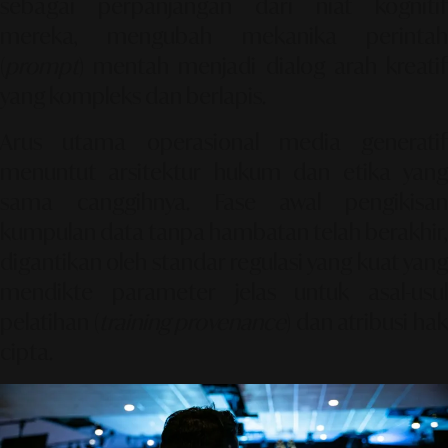
sebagai perpanjangan dari niat kognitif
mereka, mengubah mekanika perintah
(
prompt
) mentah menjadi dialog arah kreatif
yang kompleks dan berlapis.
Arus utama operasional media generatif
menuntut arsitektur hukum dan etika yang
sama canggihnya. Fase awal pengikisan
kumpulan data tanpa hambatan telah berakhir,
digantikan oleh standar regulasi yang kuat yang
mendikte parameter jelas untuk asal-usul
pelatihan (
training provenance
) dan atribusi ha
cipta.