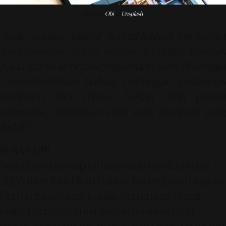
Photo by
Obi
on
Unsplash
"Saat entitas digital menaklukkan mekanika
foto-realisme, batas artistik tertinggi terletak
pada kurasi ketidaksempurnaan yang disengaja
—membuktikan bahwa hubungan psikologis
terdalam kita dipicu bukan oleh presisi
otomatis, melainkan oleh cela manusia yang
indah."
WRAP-UP!
Stabilisasi lanskap hiburan dan media tahun
2026 membuktikan bahwa kecerdasan buatan
berfungsi sebagai katalis bertenaga tinggi,
bukan pengganti imajinasi manusia yang