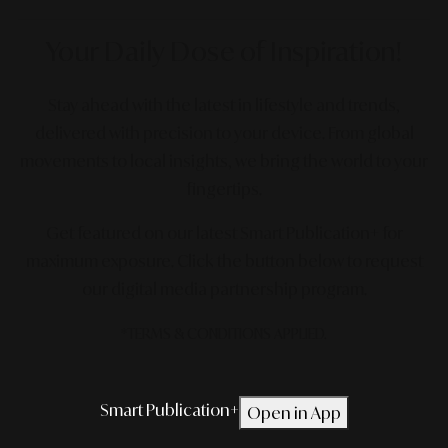
Your Daily Dose
of Inspiration!
Stay ahead with the latest in lifestyle and trends,
delivered with precision to your device. From global
movements to local insights, we bring the world to your
fingertips.
Get featured on our latest Smart Publication+ for
maximum exposure.
Click the button below to request
our digital media partnership program.
*TERMS & CONDITIONS APPLIED.
Smart Publication+
Open in App