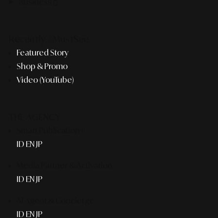
Business
Recently #MustSee
Featured Story
Shop & Promo
Video (YouTube)
THE AGENCY
Smart Publication+
ID
EN
JP
Media Partner & Activation
ID
EN
JP
AI Agent & Concierge
ID
EN
JP