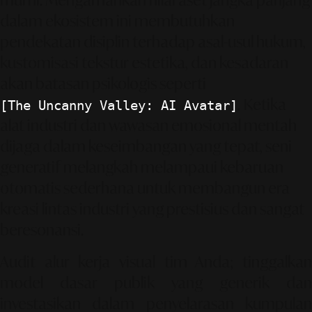
murni. Mengamankan nilai aset jangka panjang
dalam ekosistem ini membutuhkan
pendekatan disiplin terhadap asal-usul hukum,
kustomisasi tekstur estetika, dan kesadaran
akan batasan psikologis seperti
. Ketika
[The Uncanny Valley: AI Avatar]
alat industri dan wawasan emosional mentah
dijaga dalam keseimbangan yang tepat, seni
generatif melangkah melampaui kebaruan
otomatis sederhana untuk membangun era
kreasi lintas industri yang prestisius dan sangat
beresonansi.
Audit alur kerja visual tim Anda; tinggalkan
model dasar publik yang generik dan
investasikan dalam penyelarasan kumpulan