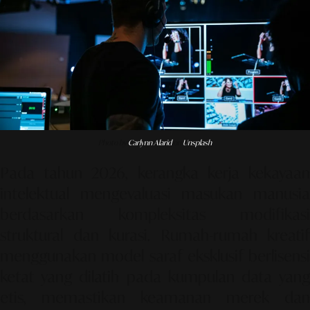
Photo by
Carlynn Alarid
on
Unsplash
Pada tahun 2026, kerangka kerja kekayaan
intelektual mengevaluasi masukan manusia
berdasarkan kompleksitas modifikasi
struktural dan kurasi. Rumah-rumah kreatif
menggunakan model saraf eksklusif berlisensi
ketat yang dilatih pada kumpulan data yang
etis, memastikan keamanan merek dan