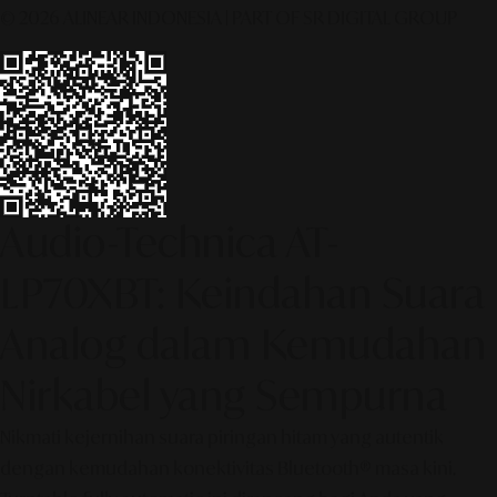
© 2026 ALINEAR INDONESIA | PART OF SR DIGITAL GROUP
Audio-Technica AT-
LP70XBT: Keindahan Suara
Analog dalam Kemudahan
Nirkabel yang Sempurna
Nikmati kejernihan suara piringan hitam yang autentik
dengan kemudahan konektivitas Bluetooth® masa kini.