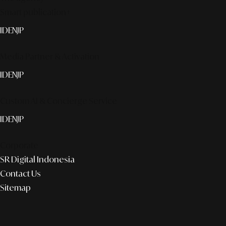
Smart publication+
ID
EN
JP
Media Partner & Activation
ID
EN
JP
Custom AI & Concierge Service
ID
EN
JP
Corporate
SR Digital Indonesia
Contact Us
Sitemap