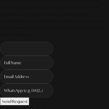
Turntable fully automatic ini dirancang bagi Anda yang
menghargai kualitas audio tinggi tanpa mengorbankan
kepraktisan. Silakan lengkapi data diri Anda untuk
mendapatkan akses eksklusif ke panduan penggunaan
dan penawaran spesial langsung di TikTok Shop Showcase
Alinear Indonesia.
Send Request