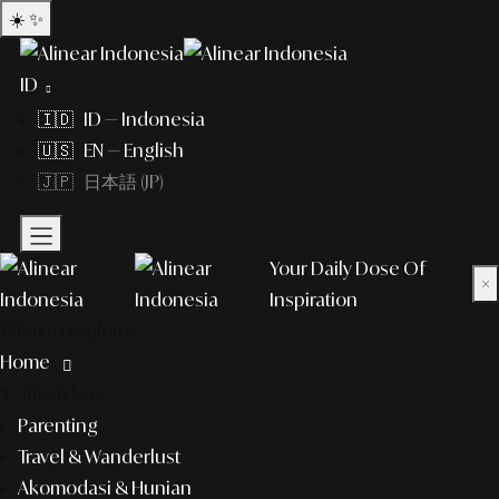
☀️
✨
ID
🇮🇩 ID — Indonesia
🇺🇸 EN — English
🇯🇵 日本語 (JP)
Your Daily Dose Of
×
Inspiration
What to explore?
Home
lifestyle
Parenting
Travel & Wanderlust
Akomodasi & Hunian