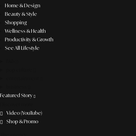
Home & Design
Beauty & Style
Shopping
Wellness & Health
Productivity & Growth
See All Lifestyle
f&b
pop culture
entertainment
business
Featured Story
Discover more
Video (YouTube)
Shop & Promo
The agency