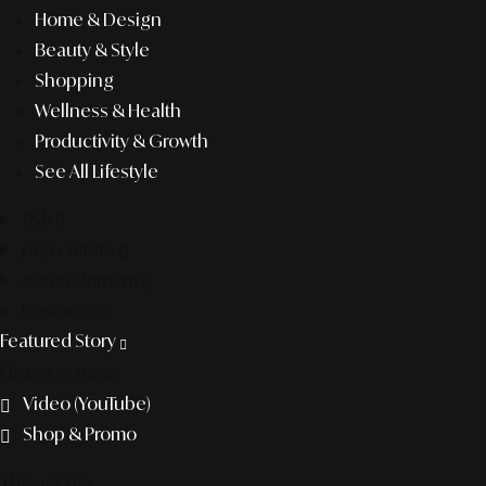
Home & Design
Beauty & Style
Shopping
Wellness & Health
Productivity & Growth
See All Lifestyle
f&b
pop culture
entertainment
business
Featured Story
Discover more
Video (YouTube)
Shop & Promo
The agency