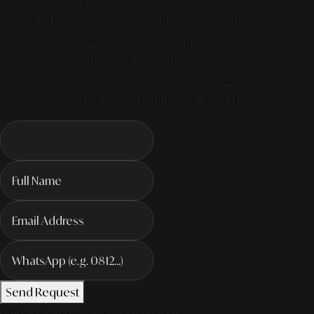
siluet sneakers yang fleksibel dan bantalan insole ekstra
empuk, SHADDY FIO adalah definisi nyata dari kenyamanan
yang berkelas untuk menemani langkah eksplorasi Anda.
Silakan lengkapi data diri Anda untuk mendapatkan akses
eksklusif ke inspirasi gaya street-style Alinear dan
penawaran spesial langsung di TikTok Shop Showcase kami.
Send Request