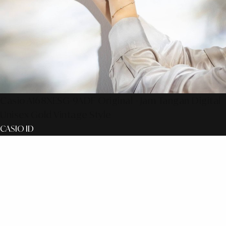
Casio A168XESG-9ADF Original - Jam Tangan Digital
Unisex Gold Vintage Style
CASIO ID