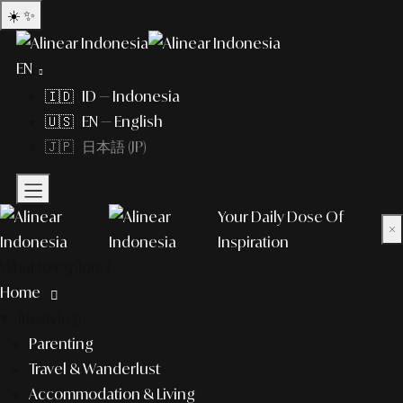
☀️
✨
EN
🇮🇩 ID — Indonesia
🇺🇸 EN — English
🇯🇵 日本語 (JP)
Your Daily Dose Of
×
Inspiration
What to explore?
Home
lifestyle
Parenting
Travel & Wanderlust
Accommodation & Living