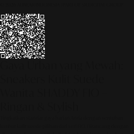
© 2026 ALINEAR INDONESIA | PART OF SR DIGITAL GROUP
Gaya Urban yang Mewah:
Sneakers Kulit Suede
Wanita SHADDY FIO –
Ringan & Stylish
Tingkatkan standar gaya harian Anda dengan sentuhan
lembut kulit suede pilihan dari seri FIO. Dirancang dengan