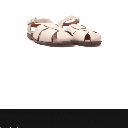
Estetika Minimalis: Sepatu Kulit Wanita SHADDY
SOE – Kelembutan Kulit Asli Yang Timeless