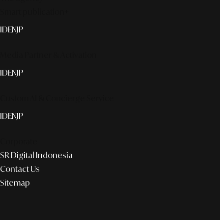
Smart publication+
ID
EN
JP
Media Partner & Activation
ID
EN
JP
Custom AI & Concierge Service
ID
EN
JP
Corporate
SR Digital Indonesia
Contact Us
Sitemap