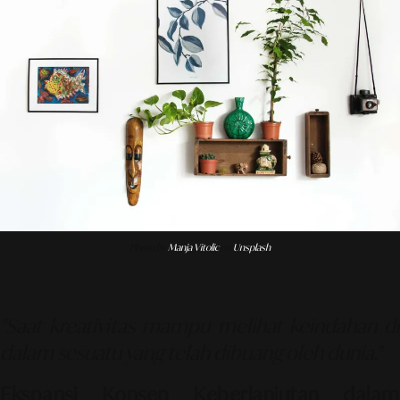
Photo by
Manja Vitolic
on
Unsplash
"Saat kreativitas mampu melihat keindahan di
dalam sesuatu yang telah dibuang oleh dunia."
Ekspansi Konsep Keberlanjutan dalam