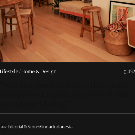
Lifestyle
/ Home & Design
452
"Seni Memberikan Napas Baru pada
Material Sisa melalui Kreativitas dan
Kesadaran Ekologi."
Editorial & Story:
Alinear Indonesia