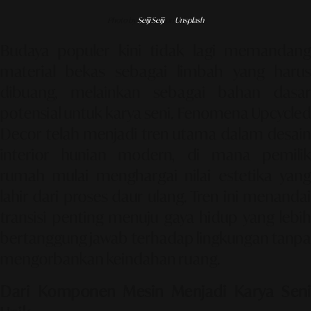
Photo by
Seiji Seiji
on
Unsplash
Budaya populer kini tidak lagi memandang
material bekas sebagai limbah yang harus
dibuang, melainkan sebagai bahan dasar
potensial untuk karya seni. Fenomena
Upcycled
Decor
telah menjadi tren utama dalam desain
interior hunian modern, di mana pemilik
rumah mulai menghargai nilai estetika yang
lahir dari proses daur ulang. Tren ini menandai
transisi penting menuju gaya hidup yang lebih
bertanggung jawab terhadap lingkungan tanpa
mengorbankan keindahan ruang.
Dari Komponen Mesin Menjadi Karya Seni