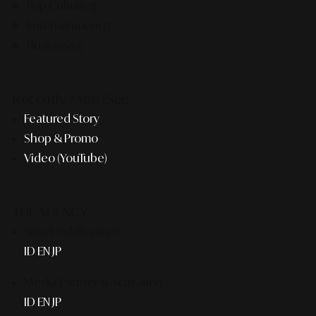
Pop Culture
Entertainment
Business
Recently #MustSee
Featured Story
Shop & Promo
Video (YouTube)
THE AGENCY
Smart Publication+
ID
EN
JP
Media Partner & Activation
ID
EN
JP