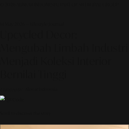
© 2026 ALINEAR INDONESIA | PART OF SR DIGITAL GROUP
14 May 2026 — Lifestyle Journal
Upcycled Decor:
Mengubah Limbah Industri
Menjadi Koleksi Interior
Bernilai Tinggi
Curated by
Alinear Indonesia
Scroll to discover the story