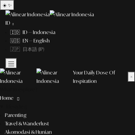
☀️
✨
ID
🇮🇩 ID — Indonesia
🇺🇸 EN — English
🇯🇵 日本語 (JP)
Your Daily Dose Of
×
Inspiration
What to explore?
Home
lifestyle
Parenting
Travel & Wanderlust
Akomodasi & Hunian