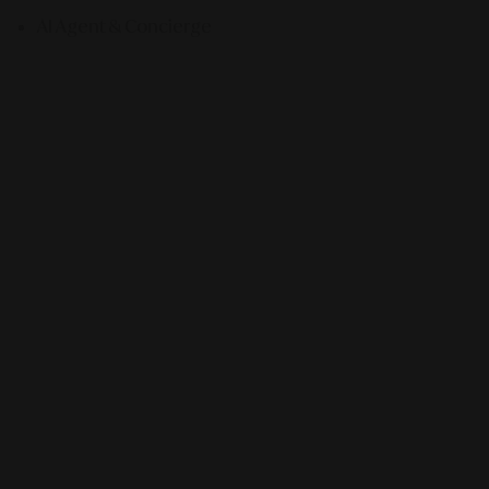
AI Agent & Concierge
ID
EN
JP
COMPANY
SR Digital - Indonesia
Contact Us
Sitemap
Connect With Us