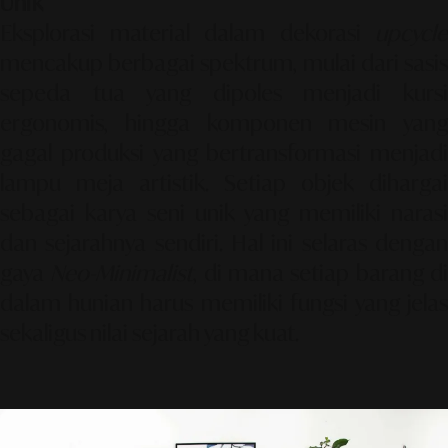
Unik
Eksplorasi material dalam dekorasi
upcycle
mencakup berbagai spektrum, mulai dari sasis
sepeda tua yang dipoles menjadi kursi
ergonomis, hingga komponen mesin yang
gagal produksi yang bertransformasi menjadi
lampu meja artistik. Setiap objek dihargai
sebagai karya seni unik yang memiliki narasi
dan sejarahnya sendiri. Hal ini selaras dengan
gaya
Neo-Minimalist
, di mana setiap barang d
dalam hunian harus memiliki fungsi yang jelas
sekaligus nilai sejarah yang kuat.