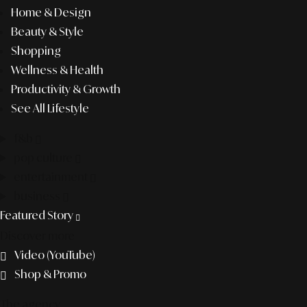
Home & Design
Beauty & Style
Shopping
Wellness & Health
Productivity & Growth
See All Lifestyle
f&b
pop culture
entertainment
business
Featured Story
Discover more
Video (YouTube)
Shop & Promo
The agency