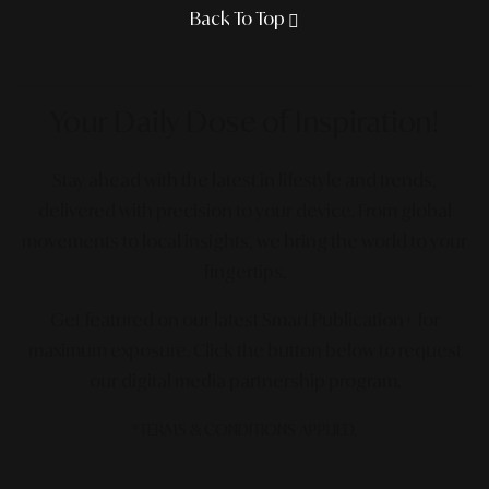
Back To Top
Your Daily Dose
of Inspiration!
Stay ahead with the latest in lifestyle and trends,
delivered with precision to your device. From global
movements to local insights, we bring the world to your
fingertips.
Get featured on our latest Smart Publication+ for
maximum exposure.
Click the button below to request
our digital media partnership program.
*TERMS & CONDITIONS APPLIED.