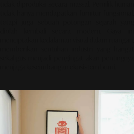
tidak diproduksi secara massal. Pemilik hunian
tidak hanya mendapatkan furnitur fungsional,
tetapi juga sebuah potongan sejarah yang
diolah kembali secara modern. Gaya ini
menciptakan kedalaman visual dalam ruangan,
memberikan sentuhan industri yang hangat
sekaligus menjadi pengingat akan pentingnya
menjaga keseimbangan ekosistem bumi.