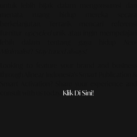
untuk lebih bijak dalam mengonsumsi dan
menata ruang hidup mereka secara
berkelanjutan. Tertarik mencari referensi
furnitur
upcycled
unik atau ingin mempelajar
lebih dalam tentang gaya hidup
Neo-
Minimalist
?
Stay tuned always!
Looking to feature your brand and business
through Alinear Indonesia’s Smart Publication &
Smart Activation?
Share your experience an
consult with us today.
Klik Di Sini!