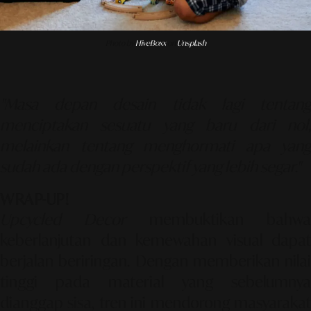
Photo by
HiveBoxx
on
Unsplash
"Masa depan desain tidak lagi tentang
menciptakan sesuatu yang baru dari nol,
melainkan tentang menghormati apa yang
sudah ada dengan perspektif yang lebih segar."
WRAP-UP!
Upcycled Decor
membuktikan bahw
keberlanjutan dan kemewahan visual dapat
berjalan beriringan. Dengan memberikan nilai
tinggi pada material yang sebelumnya
dianggap sisa, tren ini mendorong masyarakat