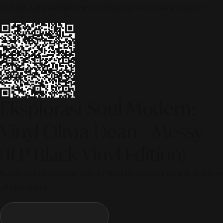
© 2026 ALINEAR INDONESIA | PART OF SR DIGITAL GROUP
Eksplorasi Soul Modern:
Vinyl Olivia Dean - Messy
(1LP Black Vinyl Edition)
Rasakan kehangatan vokal Olivia Dean yang memikat dalam
album debut