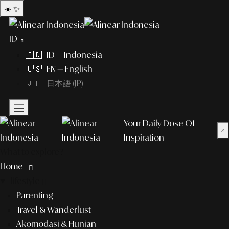
☀️
✨
ID
🇮🇩 ID — Indonesia
🇺🇸 EN — English
🇯🇵 日本語 (JP)
Your Daily Dose Of
×
Inspiration
What to explore?
Home
lifestyle
Parenting
Travel & Wanderlust
Akomodasi & Hunian