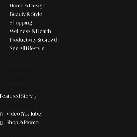
Home & Design
Beauty & Style
Shopping
Wellness & Health
Productivity & Growth
See All Lifestyle
f&b
pop culture
entertainment
business
Featured Story
Discover more
Video (YouTube)
Shop & Promo
The agency