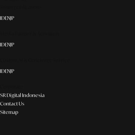
Smart publication+
ID
EN
JP
Media Partner & Activation
ID
EN
JP
Custom AI & Concierge Service
ID
EN
JP
Corporate
SR Digital Indonesia
Contact Us
Sitemap