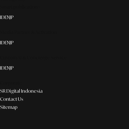
Smart publication+
ID
EN
JP
Media Partner & Activation
ID
EN
JP
Custom AI & Concierge Service
ID
EN
JP
Corporate
SR Digital Indonesia
Contact Us
Sitemap