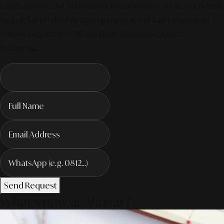
lengkapi data diri Anda untuk mendapatkan akses eksklusif
ke koleksi original dengan garansi resmi dan penawaran
terbaik langsung di TikTok Shop Showcase Alinear
Indonesia.
Send Request
What's new at Alinear?