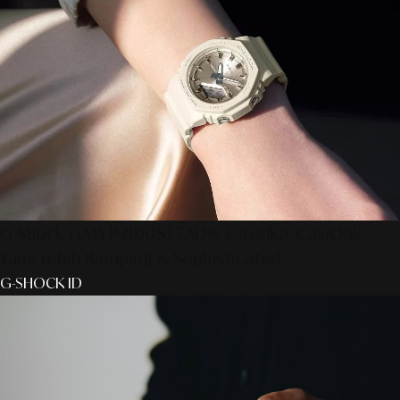
G-Shock GMA-P2100ST-7ADR: Estetika 'CasiOak'
Yang Lebih Ramping & Sophisticated
G-SHOCK ID