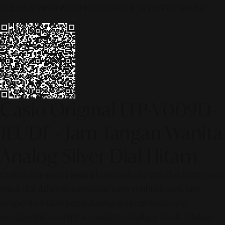
© 2026 ALINEAR INDONESIA | PART OF SR DIGITAL GROUP
Casio Original LTP-V009D-
1EUDF - Jam Tangan Wanita
Analog Silver Dial Hitam
Paduan sempurna antara kemewahan perak dan ketegasan
black dial dalam desain kotak yang sophisticated. Jam
tangan ini adalah pernyataan gaya bagi Anda yang
menginginkan tampilan modern sekaligus klasik. Silakan