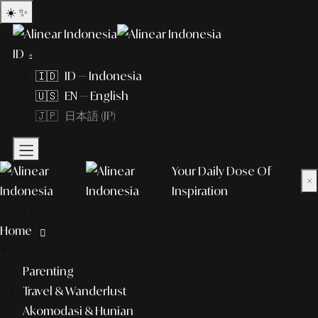
☀️
✨
ID
🇮🇩 ID — Indonesia
🇺🇸 EN — English
🇯🇵 日本語 (JP)
Your Daily Dose Of
×
Inspiration
What to explore?
Home
lifestyle
Parenting
Travel & Wanderlust
Akomodasi & Hunian