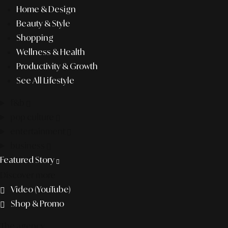
Home & Design
Beauty & Style
Shopping
Wellness & Health
Productivity & Growth
See All Lifestyle
f&b
pop culture
entertainment
business
Featured Story
Discover more
Video (YouTube)
Shop & Promo
The agency