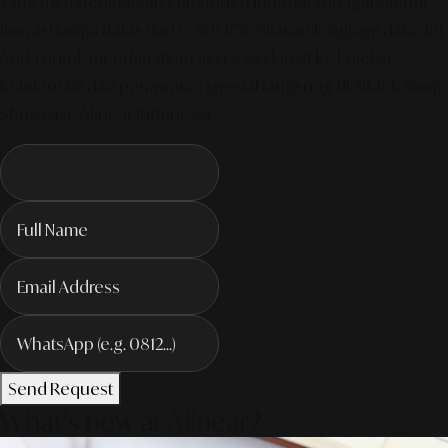
yang memperlihatkan komponen internal sebagai simbol
inovasi tanpa batas dari G-SHOCK. Silakan lengkapi data diri
Anda untuk mendapatkan akses eksklusif ke koleksi
kolektor ini dan penawaran spesial langsung di TikTok Shop
Showcase Alinear Indonesia.
Send Request
What's new at Alinear?