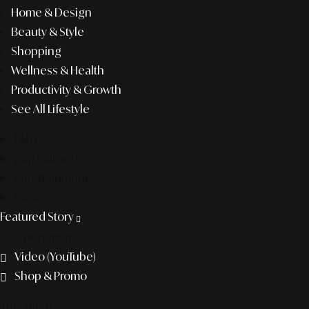
Home & Design
Beauty & Style
Shopping
Wellness & Health
Productivity & Growth
See All Lifestyle
f&b
pop culture
entertainment
business
Featured Story
Discover more
Video (YouTube)
Shop & Promo
The agency