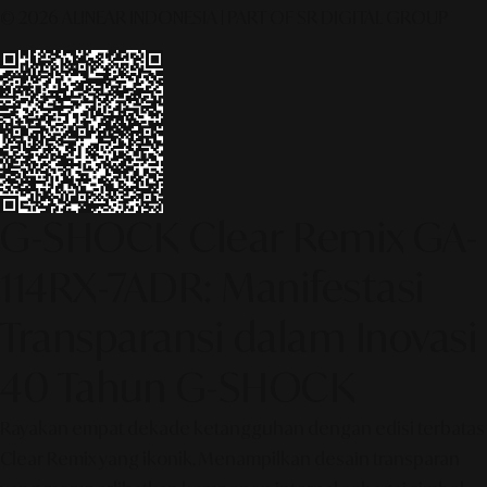
© 2026 ALINEAR INDONESIA | PART OF SR DIGITAL GROUP
G-SHOCK Clear Remix GA-
114RX-7ADR: Manifestasi
Transparansi dalam Inovasi
40 Tahun G-SHOCK
Rayakan empat dekade ketangguhan dengan edisi terbatas
Clear Remix yang ikonik. Menampilkan desain transparan