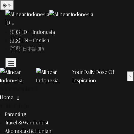
☀️
✨
ID
🇮🇩 ID — Indonesia
🇺🇸 EN — English
🇯🇵 日本語 (JP)
Your Daily Dose Of
×
Inspiration
What to explore?
Home
lifestyle
Parenting
Travel & Wanderlust
Akomodasi & Hunian