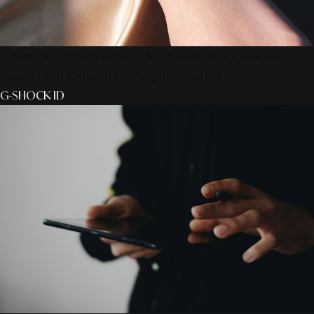
G-Shock GMA-P2100ST-7ADR: Estetika 'CasiOak'
Yang Lebih Ramping & Sophisticated
G-SHOCK ID