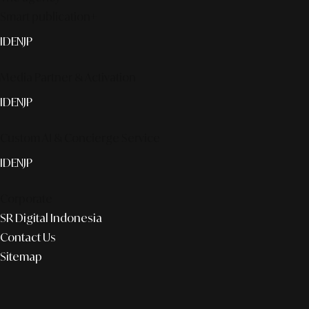
Smart publication+
ID
EN
JP
Media Partner & Activation
ID
EN
JP
Custom AI & Concierge Service
ID
EN
JP
Corporate
SR Digital Indonesia
Contact Us
Sitemap