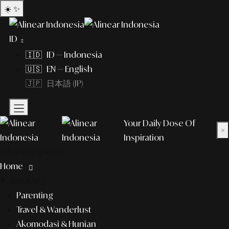
☀️
✨
ID
🇮🇩 ID — Indonesia
🇺🇸 EN — English
🇯🇵 日本語 (JP)
Your Daily Dose Of
×
Inspiration
What to explore?
Home
lifestyle
Parenting
Travel & Wanderlust
Akomodasi & Hunian