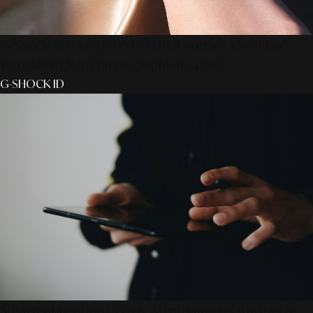
G-Shock GMA-P2100ST-7ADR: Estetika 'CasiOak'
Yang Lebih Ramping & Sophisticated
G-SHOCK ID
SmartPublication+ 2026: Membangun Otoritas &