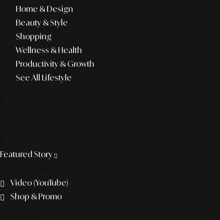
Home & Design
Beauty & Style
Shopping
Wellness & Health
Productivity & Growth
See All Lifestyle
f&b
pop culture
entertainment
business
Featured Story
Discover more
Video (YouTube)
Shop & Promo
The agency