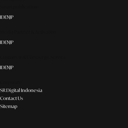
Smart publication+
ID
EN
JP
Media Partner & Activation
ID
EN
JP
Custom AI & Concierge Service
ID
EN
JP
Corporate
SR Digital Indonesia
Contact Us
Sitemap