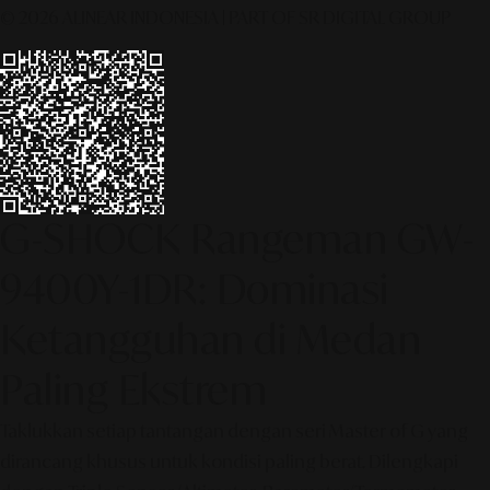
© 2026 ALINEAR INDONESIA | PART OF SR DIGITAL GROUP
G-SHOCK Rangeman GW-
9400Y-1DR: Dominasi
Ketangguhan di Medan
Paling Ekstrem
Taklukkan setiap tantangan dengan seri Master of G yang
dirancang khusus untuk kondisi paling berat. Dilengkapi