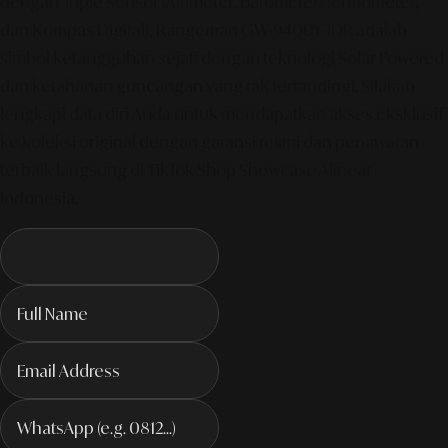
dengan Triple Sensor (Altimeter, Barometer/Termometer,
dan Kompas Digital), Rangeman GW-9400Y-1DR adalah
simbol ketangguhan sejati dengan teknologi Solar Powered
dan ketahanan guncangan yang tak tertandingi. Silakan
lengkapi data diri Anda untuk mendapatkan akses eksklusif
ke koleksi original dengan garansi resmi dan penawaran
terbaik langsung di TikTok Shop Showcase Alinear
Indonesia.