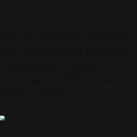
© 2026 ALINEAR INDONESIA | PART OF SR DIGITAL GROUP
23 June 2026 — Lifestyle Journal
The Hyperloop Commute
Era: Memetakan Dampak
Transportasi Cepat
Terhadap Mobilitas Gaya
Hidup Urban
Curated by
Alinear Indonesia
Scroll to discover the story