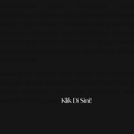
kenyamanan urban bertumpu pada
fleksibilitas, efisiensi waktu, dan keseimbangan
hidup yang humanis.
Mulailah melirik potens
kawasan penyangga yang terhubung dengan
rencana hub transit cepat masa depan untuk
mengamankan kenyamanan gaya hidup urban
yang dinamis.
Looking to feature your brand and business
through Alinear Indonesia’s Smart Publication &
Smart Activation?
Share your experience an
consult with us today.
Klik Di Sini!