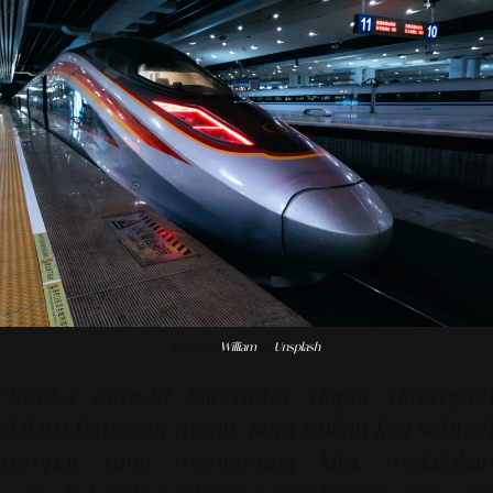
Photo by
William
on
Unsplash
"Ketika ratusan kilometer dapat ditempuh
dalam hitungan menit, kota bukan lagi sebuah
tempat yang mengurung kita, melainkan