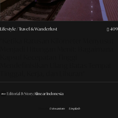
Lifestyle
/ Travel & Wanderlust
409
"Ketika Ratusan Kilometer Menyusut
Menjadi Hitungan Menit: Bagaimana
Kapsul Kecepatan Tinggi
Mendefinisikan Ulang Batas Tempat
Tinggal, Kerja, dan Liburan"
Editorial & Story:
Alinear Indonesia
Photo by
Usiswantoro
on
Unsplash