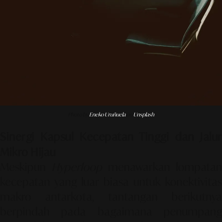
Photo by
Eneko Uruñuela
on
Unsplash
Sinergi Kapsul Kecepatan Tinggi dan Jalur
Mikro Hijau
Meskipun
Hyperloop
menawarkan lompatan
kecepatan yang luar biasa untuk konektivitas
makro antarkota, tantangan berikutnya
berpindah pada bagaimana penumpang