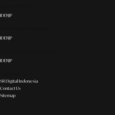
Smart publication+
ID
EN
JP
Media Partner & Activation
ID
EN
JP
Custom AI & Concierge Service
ID
EN
JP
Corporate
SR Digital Indonesia
Contact Us
Sitemap