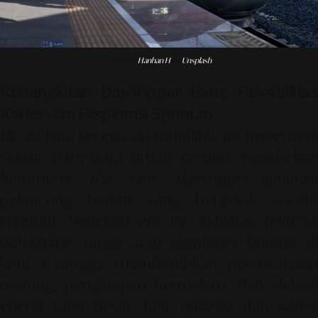
Photo by
Hanhan H
on
Unsplash
Kebangkitan Day-Tripper Baru: Fleksibilitas
Karier dan Eksplorasi Spontan
Di sisi lain, kecepatan mobilitas ini merevolusi
sektor pariwisata urban dengan melahirkan
fenomena
the new day-tripper
—generasi
pelancong harian yang bergerak secara
spontan. Sebelum era ini, aktivitas rekreasi
berkualitas tinggi atau eksplorasi budaya di
kota tetangga membutuhkan perencanaan
matang, penginapan bermalam, dan alokasi
energi yang besar. Kini, rekreasi dan karier