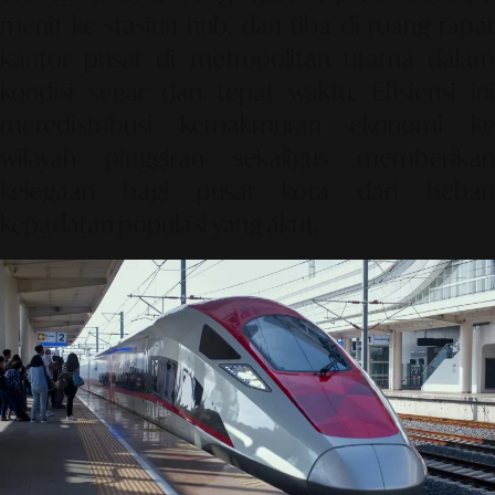
menit ke stasiun hub, dan tiba di ruang rapat
kantor pusat di metropolitan utama dalam
kondisi segar dan tepat waktu. Efisiensi ini
meredistribusi kemakmuran ekonomi ke
wilayah pinggiran sekaligus memberikan
kelegaan bagi pusat kota dari beban
kepadatan populasi yang akut.