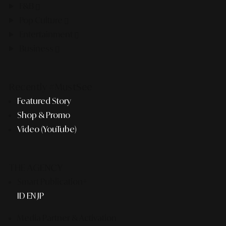
F&B
Pop Culture
Entertainment
Business
Recently #MustSee
Featured Story
Shop & Promo
Video (YouTube)
THE AGENCY
Smart Publication+
ID
EN
JP
Media Partner & Activation