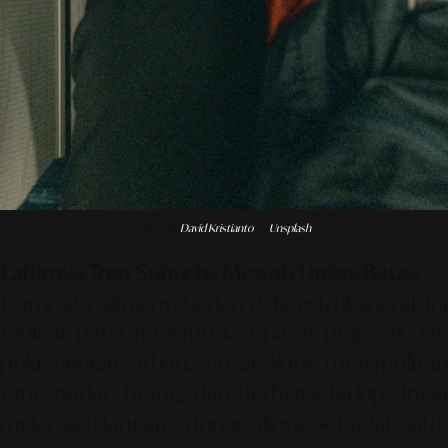
Photo by
David Kristianto
on
Unsplash
Lahirnya Tren Suburbs Mewah Lintas Batas
Dampak paling nyata dari dekonstruksi jarak ini
terlihat pada transformasi pasar properti dan
pola hunian urban. Pusat kota megapolitan
yang padat, bising, dan berbiaya hidup tinggi
mulai kehilangan monopolinya sebagai satu-