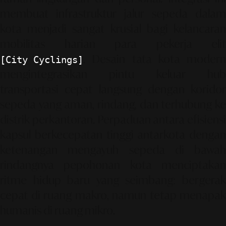
membuat infrastruktur jalur sepeda dalam
kota menjadi sangat krusial bagi kelancaran
mobilitas harian para pekerja elit
. Desain tata kota modern
[City Cyclings]
mengintegrasikan pintu keluar hub
transportasi cepat langsung dengan koridor
sepeda yang aman, rindang, dan terhubung ke
distrik perkantoran. Perpaduan antara efisiensi
kapsul berkecepatan tinggi antarkota dengan
ketenangan mengayuh sepeda di bawah
rindangnya pepohonan kota menciptakan
ritme hidup baru yang seimbang: bergerak
cepat di ruang makro, namun tetap menapak
humanis di ruang mikro.