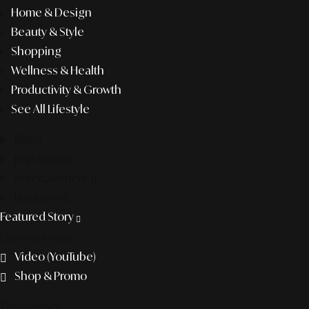
Home & Design
Beauty & Style
Shopping
Wellness & Health
Productivity & Growth
See All Lifestyle
f&b
pop culture
entertainment
business
Featured Story
Discover more
Video (YouTube)
Shop & Promo
The agency