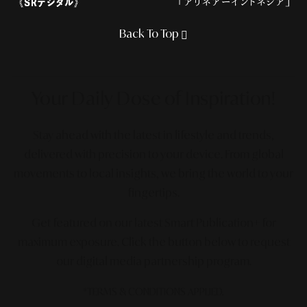
Back To Top
Your Daily Dose
of Inspiration!
Stay ahead with the latest in lifestyle and trends,
delivered with precision to your device. From global
movements to local insights, we bring the world to your
fingertips.
Get featured on our latest Smart Publication+ for
maximum exposure.
Click the button below to request
our digital media partnership program.
*TERMS & CONDITIONS APPLIED.