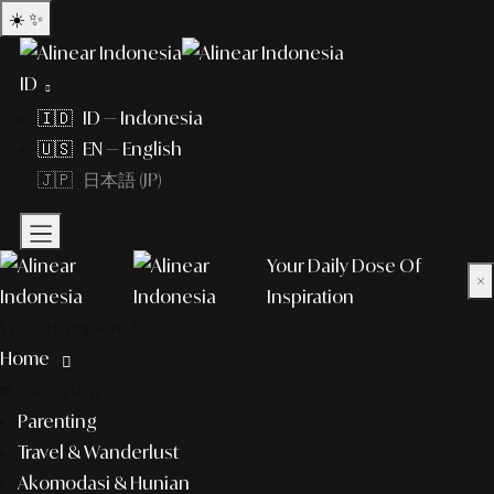
☀️
✨
ID
🇮🇩 ID — Indonesia
🇺🇸 EN — English
🇯🇵 日本語 (JP)
Your Daily Dose Of
×
Inspiration
What to explore?
Home
lifestyle
Parenting
Travel & Wanderlust
Akomodasi & Hunian